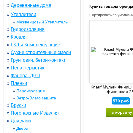
»
Деревянные дома
Купить товары бренда
»
Утеплители
Сортировать по
умолчан
»
Межвенцовый Утеплитель
»
Гидроизоляция
»
Кровля
»
ГКЛ и Комплектующие
»
Сухие строительные смеси
»
Грунтовки, бетон-контакт
»
Пена, герметик
»
Фанера, ДВП
»
Пленки
Knauf Мульти Финиш
»
Пароизоляция
финишная 25
»
Ветро-Влаго защита
570
руб
»
Бруски
»
Погонажные Изделия
»
Для дачи
»
Двери